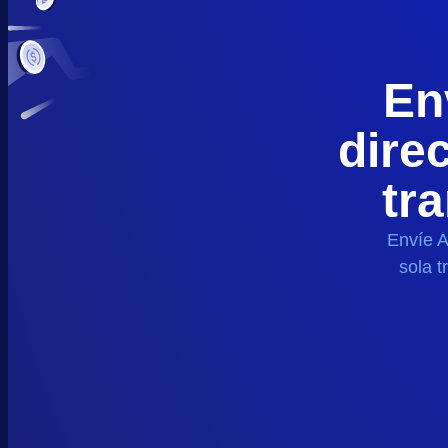
En
dire
tr
Envíe
A
sola t