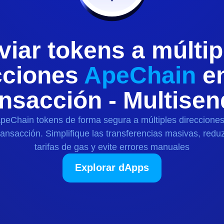
viar
tokens
a múltip
cciones
ApeChain
en
ansacción - Multisen
peChain
tokens
de forma segura a múltiples direccione
ransacción. Simplifique las transferencias masivas, redu
tarifas de gas y evite errores manuales
Explorar dApps