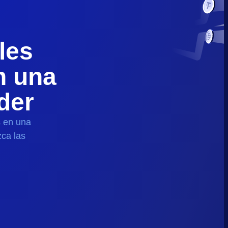
les
 una
der
s en una
zca las