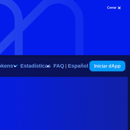
Cerrar
okens
Estadísticas
FAQ
Español
Iniciar dApp