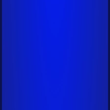
0x6a01...9561