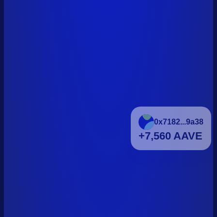
0x7182...9a38