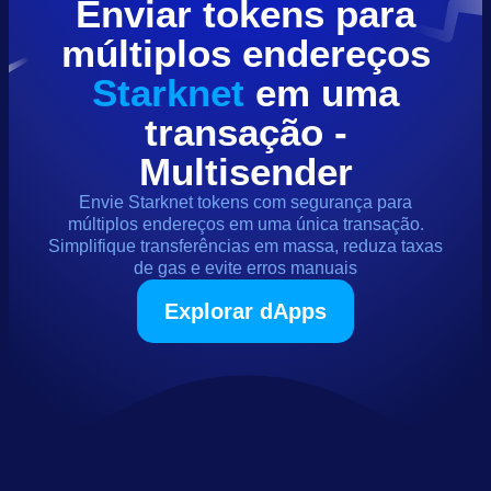
Enviar
tokens
para
múltiplos endereços
Starknet
em uma
transação -
Multisender
Envie
Starknet
tokens
com segurança para
múltiplos endereços em uma única transação.
Simplifique transferências em massa, reduza taxas
de gas e evite erros manuais
Explorar dApps