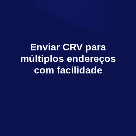
Enviar CRV para
múltiplos endereços
com facilidade
O Multisender envia CRV para vários
destinatários com apenas alguns cliques
Explorar dApps