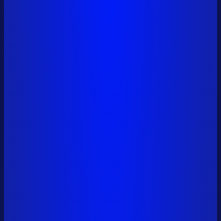
0x6a01...9561