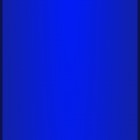
0x6a01...9561