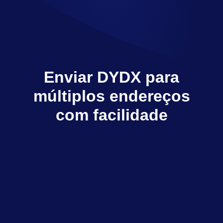
Enviar DYDX para
múltiplos endereços
com facilidade
O Multisender envia DYDX para vários
destinatários com apenas alguns cliques
Explorar dApps