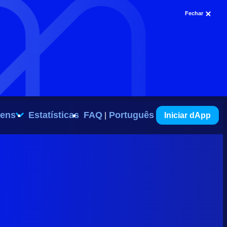
Fechar
ens
Estatísticas
FAQ
Português
Iniciar dApp