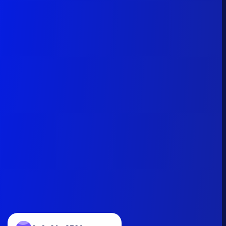
0x6a01...9561