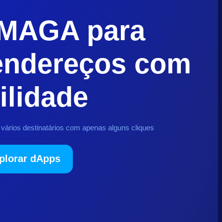
 MAGA para
 endereços com
ilidade
ários destinatários com apenas alguns cliques
plorar dApps