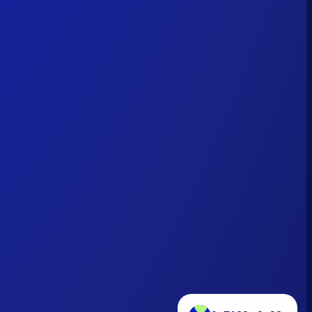
0x7182...9a38