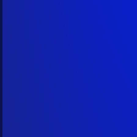
vitalik.eth