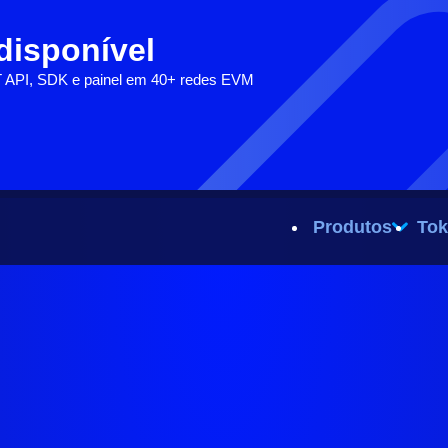
 disponível
T API, SDK e painel em 40+ redes EVM
Produtos
Tok