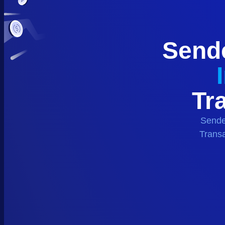
Send
Tr
Sende
Transa