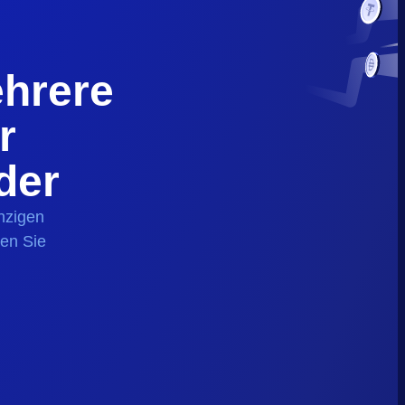
hrere
r
der
nzigen
ren Sie