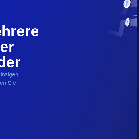
hrere
er
der
einzigen
ren Sie