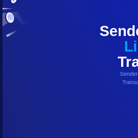
Send
L
Tr
Senden
Transa