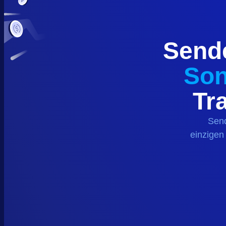
Send
So
Tr
Sen
einzigen