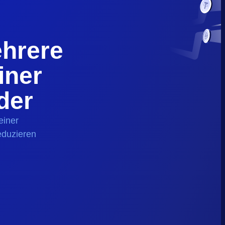
hrere
iner
der
einer
eduzieren