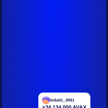
0x6a01...9561
+34,134,000 AVAX