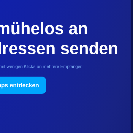
ühelos an
dressen senden
mit wenigen Klicks an mehrere Empfänger
ps entdecken