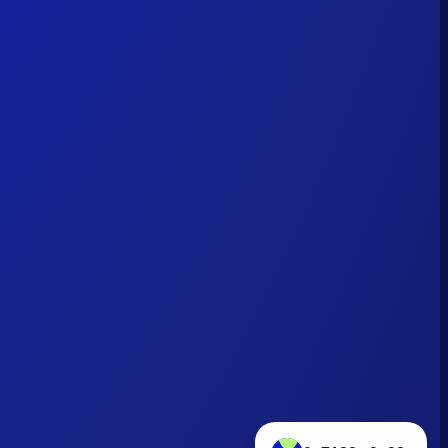
0x7182...9a38
+7,560 MAGA