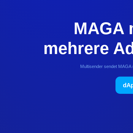
MAGA m
mehrere A
Multisender sendet MAGA 
dAp