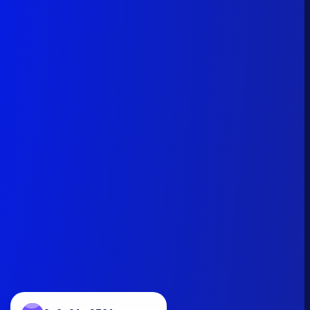
0x6a01...9561