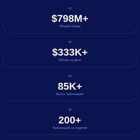
$798M+
Общий объем
$333K+
Объем за день
85K+
Всего транзакций
200+
Транзакций за неделю