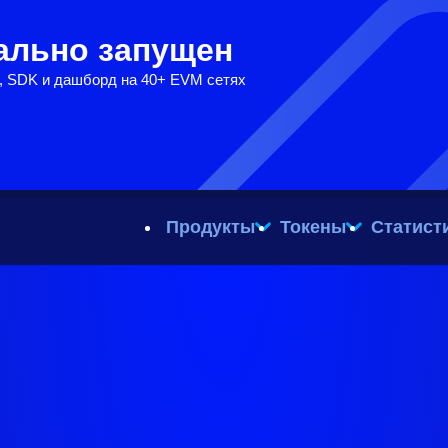
иально запущен
, SDK и дашборд на 40+ EVM сетях
Продукты
Токены
Статист