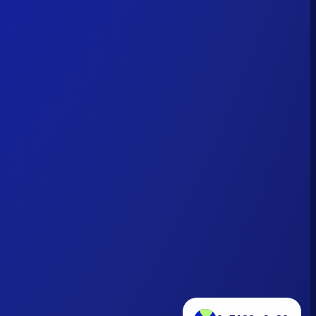
0x7182...9a38