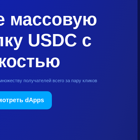
е массовую
ку USDC с
костью
множеству получателей всего за пару кликов
мотреть dApps