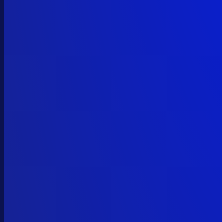
vitalik.eth