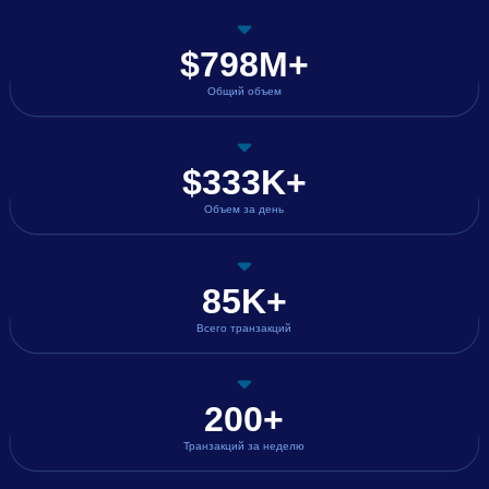
$798M+
Общий объем
$333K+
Объем за день
85K+
Всего транзакций
200+
Транзакций за неделю