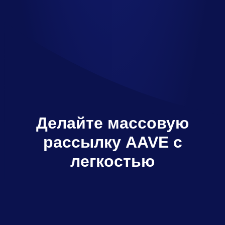
Делайте массовую
рассылку AAVE с
легкостью
Multisender отправляет AAVE множеству
получателей всего за пару кликов