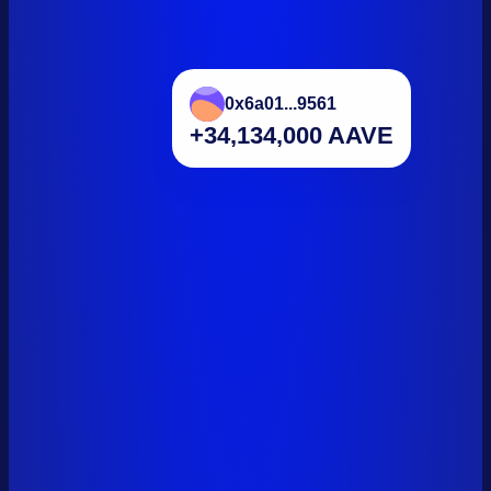
0x6a01...9561