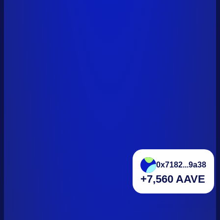
0x7182...9a38
+7,560 AAVE