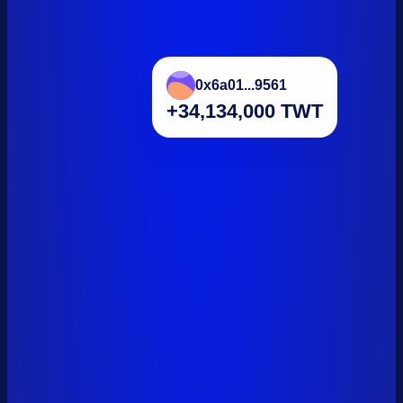
0x6a01...9561