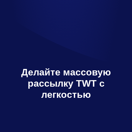
Делайте массовую
рассылку TWT с
легкостью
Multisender отправляет TWT множеству
получателей всего за пару кликов