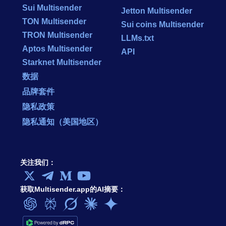
Sui Multisender
Jetton Multisender
TON Multisender
Sui coins Multisender
TRON Multisender
LLMs.txt
Aptos Multisender
API
Starknet Multisender
数据
品牌套件
隐私政策
隐私通知（美国地区）
关注我们：
获取Multisender.app的AI摘要：