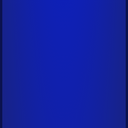
0x7182...9a38
+7,560 USDC