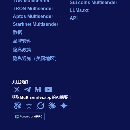
TON Multisender
Sui coins Multisender
TRON Multisender
LLMs.txt
Aptos Multisender
API
Starknet Multisender
数据
品牌套件
隐私政策
隐私通知（美国地区）
关注我们：
获取Multisender.app的AI摘要：