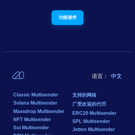
功能请求
语言：
中文
Classic Multisender
支持的网络
Solana Multisender
广受欢迎的代币
Massdrop Multisender
ERC20 Multisender
NFT Multisender
SPL Multisender
Sui Multisender
Jetton Multisender