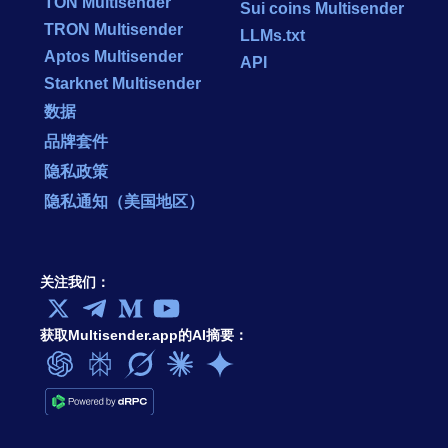
TON Multisender
Sui coins Multisender
TRON Multisender
LLMs.txt
Aptos Multisender
API
Starknet Multisender
数据
品牌套件
隐私政策
隐私通知（美国地区）
关注我们：
获取Multisender.app的AI摘要：