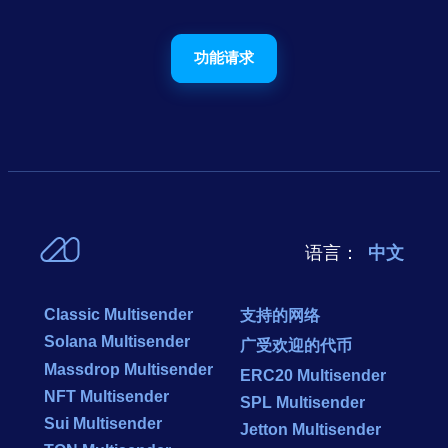
功能请求
语言：
中文
Classic Multisender
支持的网络
Solana Multisender
广受欢迎的代币
Massdrop Multisender
ERC20 Multisender
NFT Multisender
SPL Multisender
Sui Multisender
Jetton Multisender