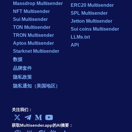
Massdrop Multisender
ERC20 Multisender
NFT Multisender
SPL Multisender
Sui Multisender
Jetton Multisender
TON Multisender
Sui coins Multisender
TRON Multisender
LLMs.txt
Aptos Multisender
API
Starknet Multisender
数据
品牌套件
隐私政策
隐私通知（美国地区）
关注我们：
获取Multisender.app的AI摘要：