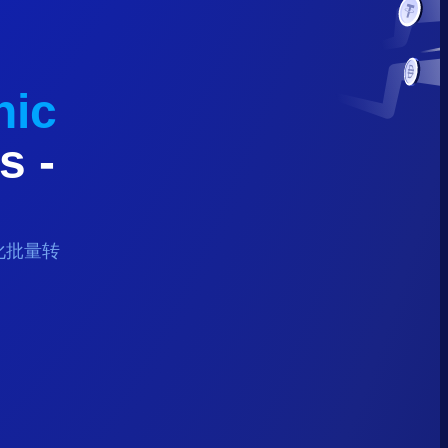
nic
s
-
化批量转