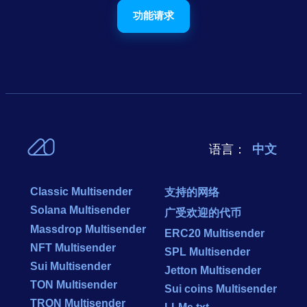
功能请求
语言：
中文
Classic Multisender
支持的网络
Solana Multisender
广受欢迎的代币
Massdrop Multisender
ERC20 Multisender
NFT Multisender
SPL Multisender
Sui Multisender
Jetton Multisender
TON Multisender
Sui coins Multisender
TRON Multisender
LLMs.txt