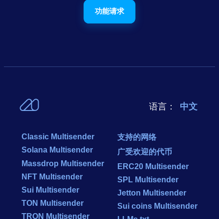
功能请求
语言：
中文
Classic Multisender
支持的网络
Solana Multisender
广受欢迎的代币
Massdrop Multisender
ERC20 Multisender
NFT Multisender
SPL Multisender
Sui Multisender
Jetton Multisender
TON Multisender
Sui coins Multisender
TRON Multisender
LLMs.txt