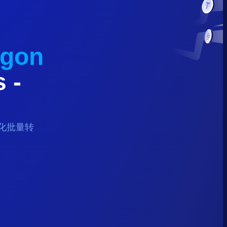
ygon
s
-
化批量转