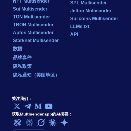
NFT Multisender
SPL Multisender
Sui Multisender
Jetton Multisender
TON Multisender
Sui coins Multisender
TRON Multisender
LLMs.txt
Aptos Multisender
API
Starknet Multisender
数据
品牌套件
隐私政策
隐私通知（美国地区）
关注我们：
获取Multisender.app的AI摘要：