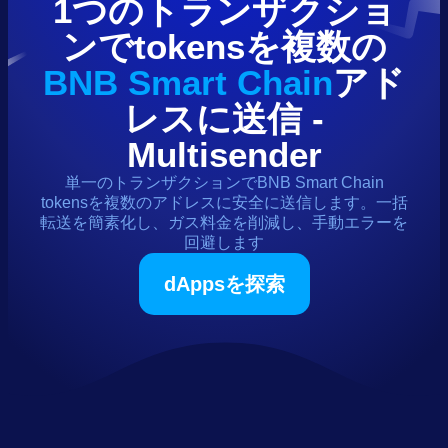
1つのトランザクショ
ンで
tokens
を複数の
BNB Smart Chain
アド
レスに送信 -
Multisender
単一のトランザクションで
BNB Smart Chain
tokens
を複数のアドレスに安全に送信します。一括
転送を簡素化し、ガス料金を削減し、手動エラーを
回避します
dAppsを探索