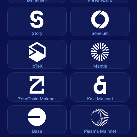
Moonriver
Sei Network
Story
Soneium
IoTeX
Mantle
ZetaChain Mainnet
Kaia Mainnet
Base
Plasma Mainnet