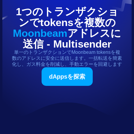
1つのトランザクショ
ンで
tokens
を複数の
Moonbeam
アドレスに
送信 - Multisender
単一のトランザクションで
Moonbeam
tokens
を複
数のアドレスに安全に送信します。一括転送を簡素
化し、ガス料金を削減し、手動エラーを回避します
dAppsを探索