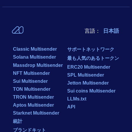
言語：
日本語
Classic Multisender
サポートネットワーク
Solana Multisender
最も人気のあるトークン
Massdrop Multisender
ERC20 Multisender
NFT Multisender
SPL Multisender
Sui Multisender
Jetton Multisender
TON Multisender
Sui coins Multisender
TRON Multisender
LLMs.txt
Aptos Multisender
API
Starknet Multisender
統計
ブランドキット