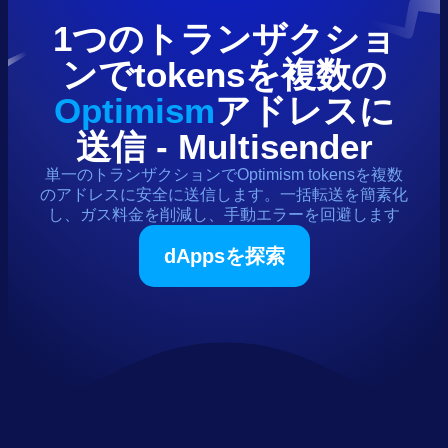
1つのトランザクショ
ンで
tokens
を複数の
Optimism
アドレスに
送信 - Multisender
単一のトランザクションで
Optimism
tokens
を複数
のアドレスに安全に送信します。一括転送を簡素化
し、ガス料金を削減し、手動エラーを回避します
dAppsを探索