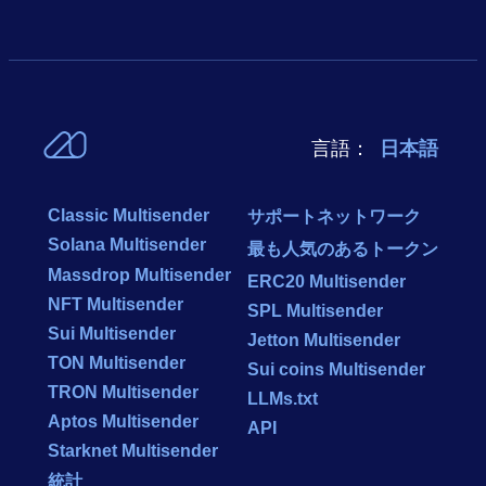
言語：
日本語
Classic Multisender
サポートネットワーク
Solana Multisender
最も人気のあるトークン
Massdrop Multisender
ERC20 Multisender
NFT Multisender
SPL Multisender
Sui Multisender
Jetton Multisender
TON Multisender
Sui coins Multisender
TRON Multisender
LLMs.txt
Aptos Multisender
API
Starknet Multisender
統計