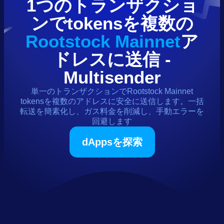
1つのトランザクショ
ンで
tokens
を複数の
Rootstock Mainnet
ア
ドレスに送信 -
Multisender
単一のトランザクションで
Rootstock Mainnet
tokens
を複数のアドレスに安全に送信します。一括
転送を簡素化し、ガス料金を削減し、手動エラーを
回避します
dAppsを探索