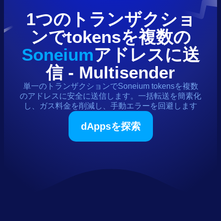
1つのトランザクショ
ンで
tokens
を複数の
Soneium
アドレスに送
信 - Multisender
単一のトランザクションで
Soneium
tokens
を複数
のアドレスに安全に送信します。一括転送を簡素化
し、ガス料金を削減し、手動エラーを回避します
dAppsを探索