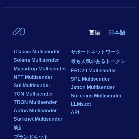
言語：
日本語
Classic Multisender
サポートネットワーク
Solana Multisender
最も人気のあるトークン
Massdrop Multisender
ERC20 Multisender
NFT Multisender
SPL Multisender
Sui Multisender
Jetton Multisender
TON Multisender
Sui coins Multisender
TRON Multisender
LLMs.txt
Aptos Multisender
API
Starknet Multisender
統計
ブランドキット