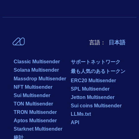
言語：
日本語
Classic Multisender
サポートネットワーク
Solana Multisender
最も人気のあるトークン
Massdrop Multisender
ERC20 Multisender
NFT Multisender
SPL Multisender
Sui Multisender
Jetton Multisender
TON Multisender
Sui coins Multisender
TRON Multisender
LLMs.txt
Aptos Multisender
API
Starknet Multisender
統計